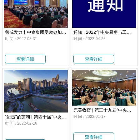
荣成发力丨中食集团受邀参加山东省荣成市海洋预制菜产业发展大会
通知 | 2022年中央厨房与工业化餐饮食品行业标准意向征集
时 间：2022-08-31
时 间：2022-04-28
查看详细
查看详细
完美收官 | 第三十九届“中央厨房设计建设与运营管理研修班”（广州站）圆满落幕
“进击”的芜湖 | 第四十届“中央厨房团餐产业发展研讨会——中央厨房设计建设与运营管理研修班”
时 间：2022-01-17
时 间：2022-02-16
查看详细