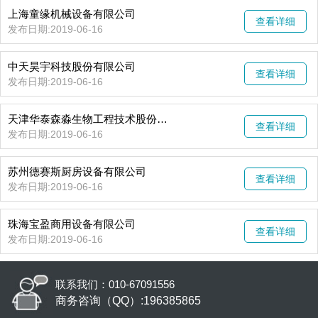
上海童缘机械设备有限公司
查看详细
发布日期:2019-06-16
中天昊宇科技股份有限公司
查看详细
发布日期:2019-06-16
天津华泰森淼生物工程技术股份有限公司
查看详细
发布日期:2019-06-16
​苏州德赛斯厨房设备有限公司
查看详细
发布日期:2019-06-16
珠海宝盈商用设备有限公司
查看详细
发布日期:2019-06-16
联系我们：010-67091556
商务咨询（QQ）:196385865