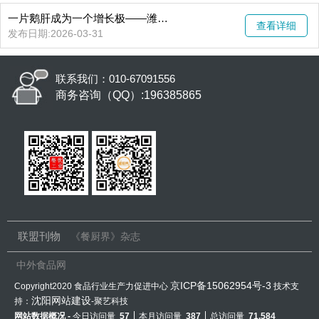
一片鹅肝成为一个增长极——潍坊临朐算的什么账？
查看详细
发布日期:2026-03-31
联系我们：010-67091556
商务咨询（QQ）:196385865
联盟刊物
《餐厨界》杂志
中外食品网
京ICP备15062954号-3
Copyright2020 食品行业生产力促进中心
技术支
沈阳网站建设
持：
-聚艺科技
网站数据概况 -
今日访问量
57
本月访问量
387
总访问量
71,584