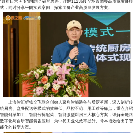
“政府自营 + 专业赋能” 破局思路，详解11236N 全场景团餐高质量发展模
式，同时分享平阴实践案例，探索团餐产业高质量发展方案。
上海智汇鲜锋全飞联合创始人聚焦智能装备与后厨革新，深入剖析传
统厨房、盒餐配送等模式的效率低、品控不稳、用工难等痛点，重点介绍
智能鲜菜加工、智能分拣配菜、智能微型厨房三大核心方案，详解全链路
数字化与自研智能装备应用，为中餐工业化效率提升、降本增效给出了智
能化的转型方案。