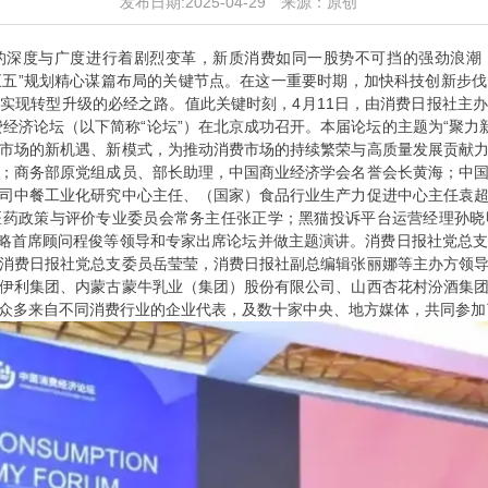
发布日期:2025-04-29
来源：原创
的深度与广度进行着剧烈变革，新质消费如同一股势不可挡的强劲浪潮
十五五”规划精心谋篇布局的关键节点。在这一重要时期，加快科技创新步
业实现转型升级的必经之路。
值此关键时刻，4月11日，由消费日报社主
费经济论坛（以下简称“论坛”）在北京成功召开。本届论坛的主题为“聚力
市场的新机遇、新模式，为推动消费市场的持续繁荣与高质量发展贡献
；商务部原党组成员、部长助理，中国商业经济学会名誉会长黄海；中
司中餐工业化研究中心主任、（国家）食品行业生产力促进中心主任袁
医药政策与评价专业委员会常务主任张正学；黑猫投诉平台运营经理孙晓
战略首席顾问程俊等领导和专家出席论坛并做主题演讲。消费日报社党总
消费日报社党总支委员岳莹莹，消费日报社副总编辑张丽娜等主办方领
伊利集团、内蒙古蒙牛乳业（集团）股份有限公司、山西杏花村汾酒集
众多来自不同消费行业的企业代表，及数十家中央、地方媒体，共同参加