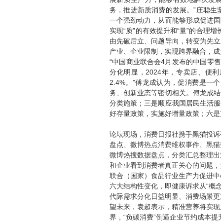
务，推进新质消费的发展。”庄聪生
一个强劲动力，从而能够形成促进国
实现“质”的有效提升和“量”的合
由先破后立、问题导向，转变为先立
产业、企业限制，实现跨界融合，成
“中国商业联合会4月发布的中国零售业
分化明显，2024年，专卖店、便利
2.4%。”傅龙成认为，促消费是
务、创新业态等密切相关。傅龙成结
分类施策；三是顺应我国居民生活服
好存量政策，实施好增量政策；六是
论坛现场，消费日报社携手黑猫投诉
盘点、微博热点消费维权事件、黑猫
微博热搜数据盘点，分类汇总整理出
和企业看到消费者真正关心的问题，
联合（国家）食品行业生产力促进中
六大结构性变化，即健康诉求从“概念
代际需求分化日益明显、消费场景更
望未来，袁超表示，精准营养将实现
界，“负碳消费”倒逼企业节约成本