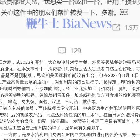
一日之寒，从2023年开始，大众舆论针对学生餐、外卖等领域餐饮消费场
的担忧。在本次事件中，消费者针对菜价是否太贵或者口感是否好吃，
品是否是预制菜，尽管相关国家标准尚没有出台，但在2024年3月18
进产业高质量发展的通知》，对预制菜的范围进行了严格界定，即“预制
用调味料等辅料，不添加防腐剂，经工业化预加工（如搅拌、腌制、滚
品标签标明的贮存、运输及销售条件，加热或熟制后方可食用的预包装
头、糕点、肉夹馍、面包、汉堡、三明治、披萨等。”
常是独立包装的菜肴，而传统餐饮堂食现制、中央厨房生产并配送使用的
成熟）后的初级农产品，无法达到预包装的加工水平。在当日罗永浩消费
成污染较大的缓化、切配、腌渍调味、发酵等前处理工序是有可能的，
前处理工艺全套上预制菜的牌子，显然就有失偏颇了。
，一方面，是罗永浩利用自身网红IP的巨大影响力进行的强势传播。另