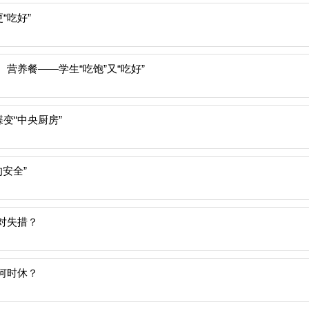
“吃好”
营养餐——学生“吃饱”又“吃好”
变“中央厨房”
安全”
对失措？
何时休？