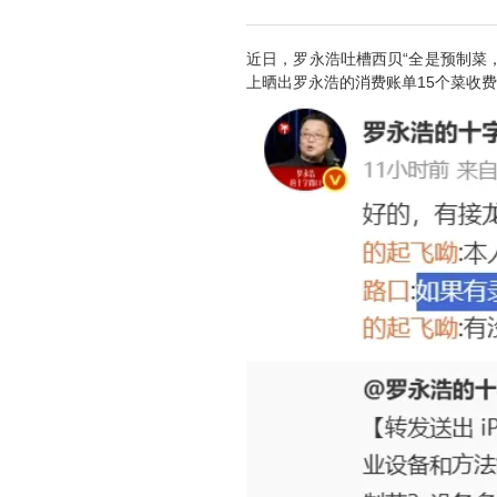
近日，罗永浩吐槽西贝“全是预制菜
上晒出罗永浩的消费账单15个菜收费