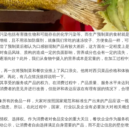
污染包括有害微生物和可能存在的化学污染等。而生产预制菜的食材就
增殖，且不用添加防腐剂，就像我们常吃的速冻饺子、方便食品一样，可以在
尝了预制菜后都认为口感较现制产品有较大差距，这方面在一定程度上
对食品风味、质构的造成一定的负面影响，营养成分也会有一定的流失
逐渐向好？此外，我们从食物中摄入的营养成本是宏量的，在加工过程中
，再一次将预制菜和餐饮业推上了风口浪尖。他将对西贝菜品价格和体
评。再此，有几点情况值得说明一下。
其享受的服务或产品的权力。在消费过程中，产品质量、服务水平未达
消费者的意见并进行改善，但批评和表达应该在有理有据的情况下，合
，就像所有的食品一样，大家对按照国家规范和标准生产出来的产品应该一
全隐患。所以，在此过程中，国家、行业以及企业有必要加大对相关概念
。
情权、选择权。作为消费者对食品安全的重大关注，餐饮企业作为服务
动公示，让消费者自由选择满足自身需要的产品，而不是让信息的壁垒增