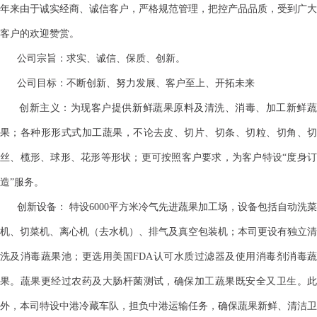
年来由于诚实经商、诚信客户，严格规范管理，把控产品品质，受到广大
客户的欢迎赞赏。
公司宗旨：求实、诚信、保质、创新。
公司目标：不断创新、努力发展、客户至上、开拓未来
创新主义：为现客户提供新鲜蔬果原料及清洗、消毒、加工新鲜蔬
果；各种形形式式加工蔬果，不论去皮、切片、切条、切粒、切角、切
丝、榄形、球形、花形等形状；更可按照客户要求，为客户特设“度身订
造”服务。
创新设备： 特设6000平方米冷气先进蔬果加工场，设备包括自动洗菜
机、切菜机、离心机（去水机）、排气及真空包装机；本司更设有独立清
洗及消毒蔬果池；更选用美国FDA认可水质过滤器及使用消毒剂消毒蔬
果。蔬果更经过农药及大肠杆菌测试，确保加工蔬果既安全又卫生。此
外，本司特设中港冷藏车队，担负中港运输任务，确保蔬果新鲜、清洁卫