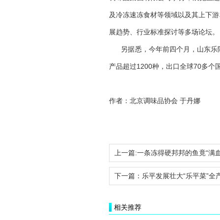
及冷冻速冻食材等领域以及其上下游
展趋势、行业标准探讨等多场论坛。
另据悉，今年前四个月，山东乐陵
产品超过1200种，出口全球70多个
作者：北京调味品协会 于丹娜
上一篇:
一条冻得硬邦邦的鱼竟“满血复活”——
下一篇：
乐平发展壮大“乐平菜”全
相关推荐